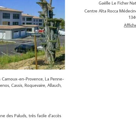
Gaëlle Le Ficher N
Centre Alta Rocca Médeci
134
Affich
is Carnoux-en-Provence, La Penne-
os, Cassis, Roquevaire, Allauch,
ne des Paluds, très facile d’accès