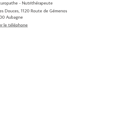
aturopathe - Nutrithérapeute
nes Douces, 1120 Route de Gémenos
00
Aubagne
er le téléphone