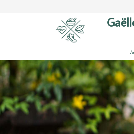
Gaëll
A